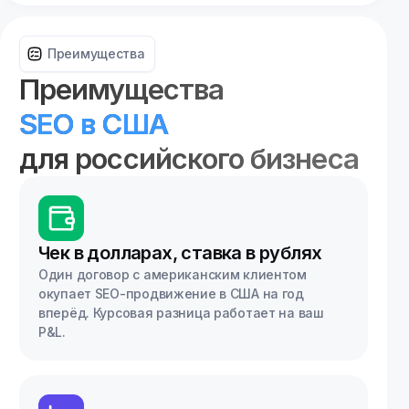
Москва
Нижний Новгород
Преимущества
Преимущества
Новосибирск
SEO в США
Омск
для российского бизнеса
Санкт-Петербург
Уфа
Чек в долларах, ставка в рублях
Один договор с американским клиентом
окупает SEO-продвижение в США на год
вперёд. Курсовая разница работает на ваш
P&L.