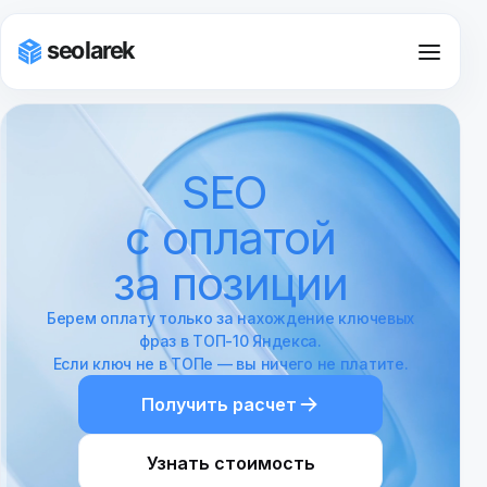
SEO
с оплатой
SEO по городам
за позиции
Екатеринбург
Берем оплату только за нахождение ключевых
Казань
фраз в ТОП-10 Яндекса.
Если ключ не в ТОПе — вы ничего не платите.
Краснодар
Получить расчет
Красноярск
Узнать стоимость