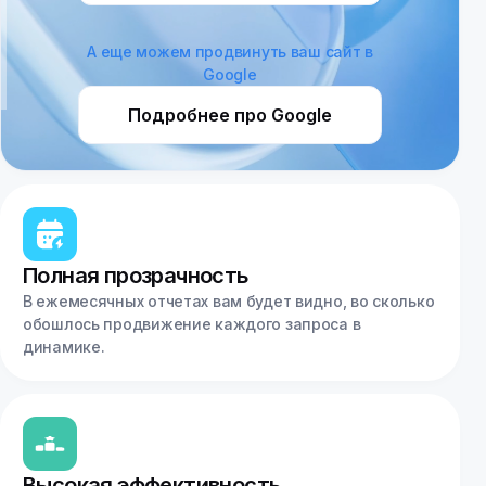
Москва
Нижний Новгород
А еще можем продвинуть ваш сайт в
Google
Новосибирск
Подробнее про Google
Омск
Санкт-Петербург
Уфа
Полная прозрачность
В ежемесячных отчетах вам будет видно, во сколько
обошлось продвижение каждого запроса в
динамике.
Высокая эффективность